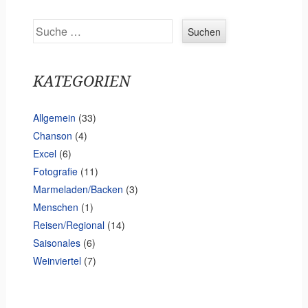
d
Suchen
r
e
s
KATEGORIEN
s
e
Allgemein
(33)
Chanson
(4)
Excel
(6)
Fotografie
(11)
Marmeladen/Backen
(3)
Menschen
(1)
Reisen/Regional
(14)
Saisonales
(6)
Weinviertel
(7)