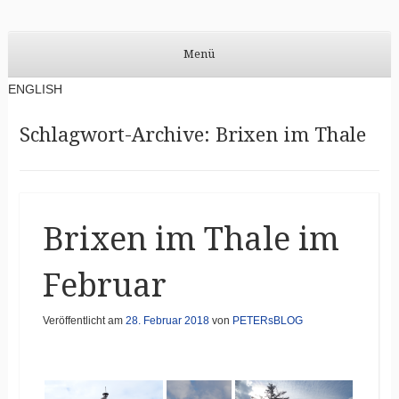
PETERsBLOG
PETERsBLOG auf DEUTSCH
Menü
Zum Inhalt springen
ENGLISH
Schlagwort-Archive:
Brixen im Thale
Brixen im Thale im
Februar
Veröffentlicht am
28. Februar 2018
von
PETERsBLOG