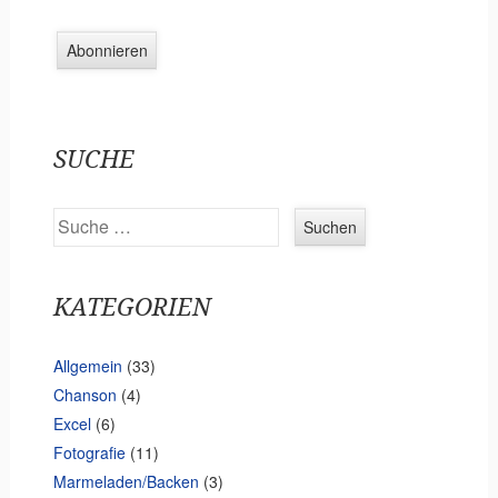
-
M
a
i
l
-
SUCHE
A
d
Suchen
r
e
s
KATEGORIEN
s
e
Allgemein
(33)
Chanson
(4)
Excel
(6)
Fotografie
(11)
Marmeladen/Backen
(3)