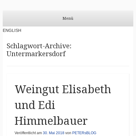
PETERsBLOG
PETERsBLOG auf DEUTSCH
Menü
Zum Inhalt springen
ENGLISH
Schlagwort-Archive:
Untermarkersdorf
Weingut Elisabeth
und Edi
Himmelbauer
Veröffentlicht am
30. Mai 2018
von
PETERsBLOG