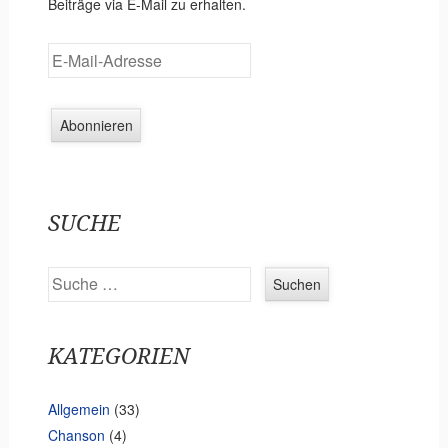
Beiträge via E-Mail zu erhalten.
E
-
M
a
i
l
-
SUCHE
A
d
Suchen
r
e
s
KATEGORIEN
s
e
Allgemein
(33)
Chanson
(4)