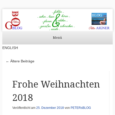
PETERsBLOG
PETERsBLOG auf DEUTSCH
Menü
Zum Inhalt springen
ENGLISH
Beitragsnavigatio
←
Ältere Beiträge
Frohe Weihnachten
2018
Veröffentlicht am
25. Dezember 2018
von
PETERsBLOG