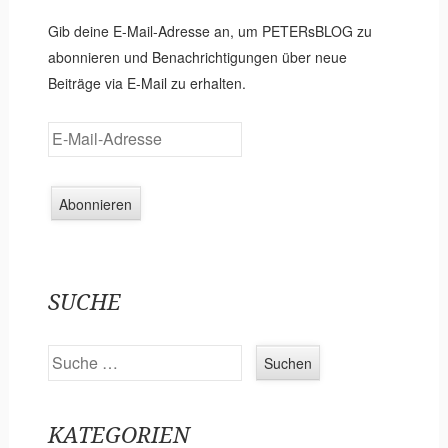
Gib deine E-Mail-Adresse an, um PETERsBLOG zu
abonnieren und Benachrichtigungen über neue
Beiträge via E-Mail zu erhalten.
E
-
M
a
i
l
-
SUCHE
A
d
Suchen
r
e
s
KATEGORIEN
s